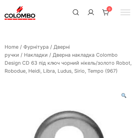
0
Офіційний інтернет-
Colombodesign
Україна
магазин Colombo Design
в Україні
Home
/
Фурнітура
/
Дверні
ручки
/
Накладки
/ Дверна накладка Colombo
Design CD 63 під ключ чорний нікель/золото Robot,
Robodue, Heidi, Libra, Ludus, Sirio, Tempo (967)