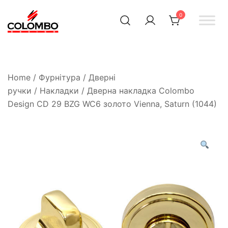
0
Офіційний інтернет-
Colombodesign
Україна
магазин Colombo Design
в Україні
Home
/
Фурнітура
/
Дверні
ручки
/
Накладки
/ Дверна накладка Colombo
Design CD 29 BZG WC6 золото Vienna, Saturn (1044)