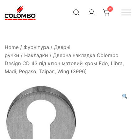
0
Офіційний інтернет-
Colombodesign
Україна
магазин Colombo Design
в Україні
Home
/
Фурнітура
/
Дверні
ручки
/
Накладки
/ Дверна накладка Colombo
Design CD 43 під ключ матовий хром Edo, Libra,
Madi, Pegaso, Taipan, Wing (3996)