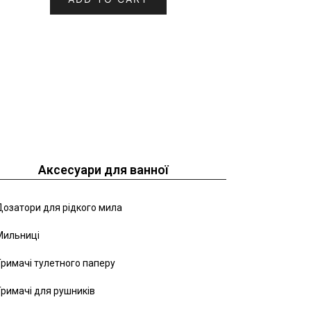
Аксесуари для ванної
озатори для рідкого мила
Мильниці
римачі тулетного паперу
римачі для рушників