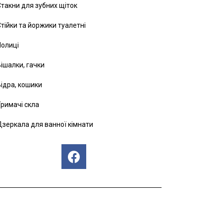
такни для зубних щіток
тійки та йоржики туалетні
Полиці
ішалки, гачки
ідра, кошики
римачі скла
зеркала для ванної кімнати