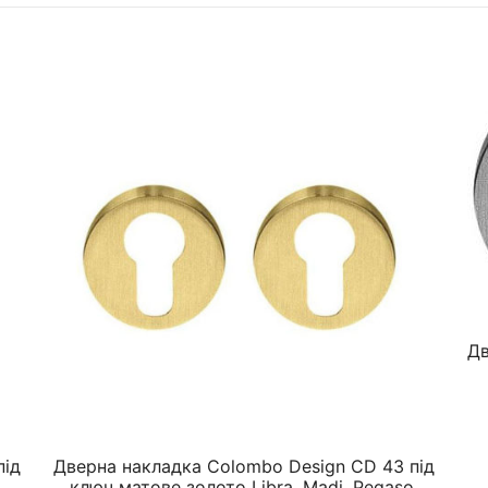
Дв
під
Дверна накладка Colombo Design CD 43 під
ключ матове золото Libra, Madi, Pegaso,