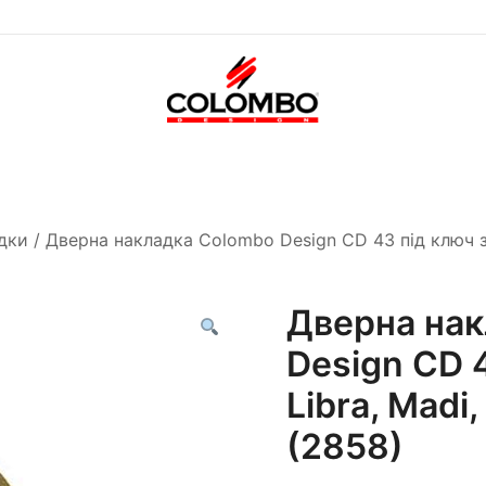
Офіційний інтернет-
Colombodesign
магазин Colombo Design
Україна
в Україні
дки
/ Дверна накладка Colombo Design CD 43 під ключ зо
Дверна нак
Design CD 
Libra, Madi
(2858)