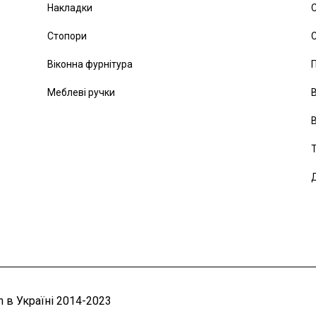
Накладки
С
Стопори
С
Віконна фурнітура
Меблеві ручки
В
В
Т
Д
 в Україні 2014-2023