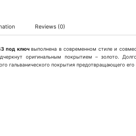
mation
Reviews (0)
43 под
ключ
выполнена в современном стиле и совмес
одчеркнут оригинальным покрытием – золото. Долг
ого гальванического покрытия предотвращающего его 