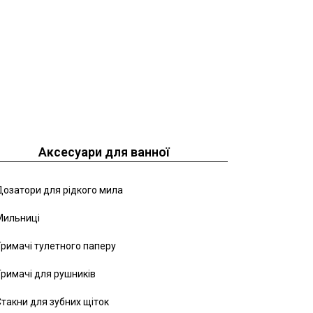
Аксесуари для ванної
озатори для рідкого мила
Мильниці
римачі тулетного паперу
римачі для рушників
такни для зубних щіток