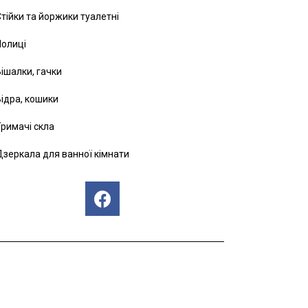
тійки та йоржики туалетні
Полиці
ішалки, гачки
ідра, кошики
римачі скла
зеркала для ванної кімнати