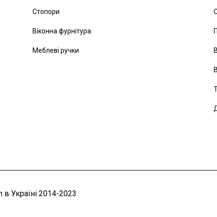
Стопори
С
Віконна фурнітура
Меблеві ручки
В
В
Т
Д
 в Україні 2014-2023