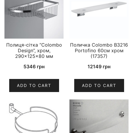
Полиця-сітка “Colombo
Поличка Colombo B3216
Design”, хром,
Portofino 60см хром
290×125×80 мм
(17357)
5346
грн
12149
грн
ADD TO CART
ADD TO CART