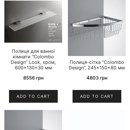
Полиця для ванної
кімнати “Colombo
Design” Look, хром,
Полиця-сітка “Colombo
600×130×30 мм
Design”, 245×150×80 мм
8556
грн
4803
грн
ADD TO CART
ADD TO CART