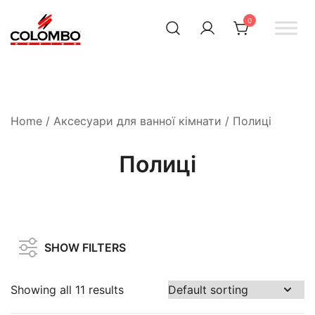
0
Офіційний інтернет-
Colombodesign
Україна
магазин Colombo Design
в Україні
Home
/
Аксесуари для ванної кімнати
/ Полиці
Полиці
SHOW FILTERS
Showing all 11 results