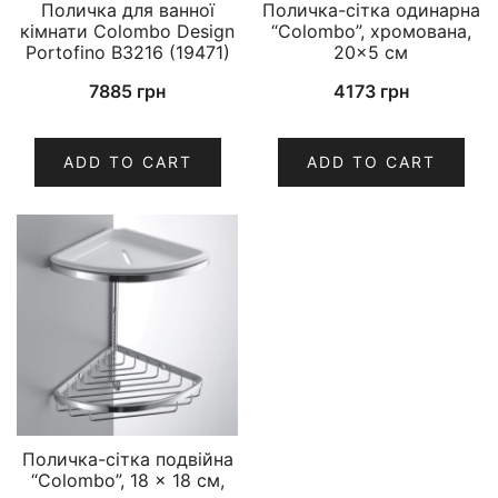
Поличка для ванної
Поличка-сітка одинарна
кімнати Colombo Design
“Colombo”, хромована,
Portofino B3216 (19471)
20×5 см
7885
грн
4173
грн
ADD TO CART
ADD TO CART
Поличка-сітка подвійна
“Colombo”, 18 x 18 см,