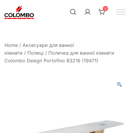
0
Офіційний інтернет-
Colombodesign
Україна
магазин Colombo Design
в Україні
Home
/
Аксесуари для ванної
кімнати
/
Полиці
/ Поличка для ванної кімнати
Colombo Design Portofino B3216 (19471)