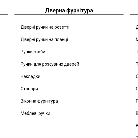
Дверна фурнітура
Дверні ручки на розетті
Д
Дверні ручки на планці
Ручки скоби
Т
Ручки для розсувних дверей
Т
Накладки
С
Стопори
С
Віконна фурнітура
Меблеві ручки
В
В