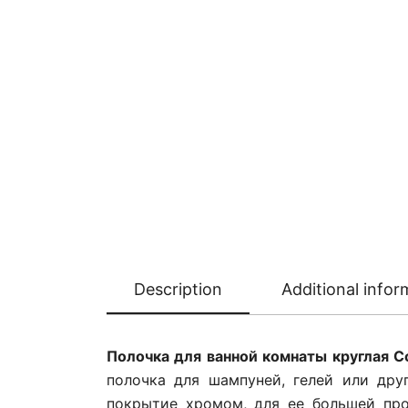
Description
Additional infor
Полочка для ванной комнаты круглая C
полочка для шампуней, гелей или дру
покрытие хромом, для ее большей про