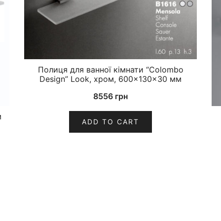
Полиця для ванної кімнати “Colombo
Design” Look, хром, 600×130×30 мм
8556
грн
м
ADD TO CART