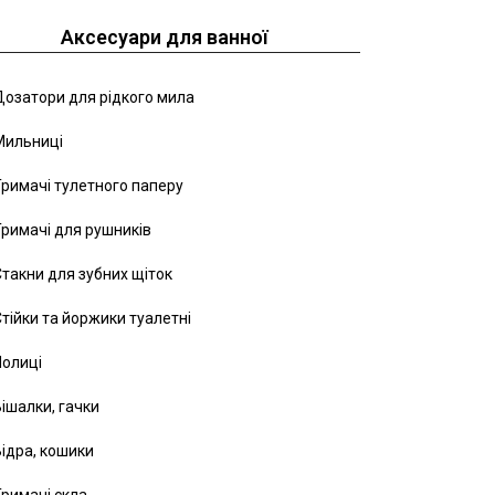
Аксесуари для ванної
озатори для рідкого мила
Мильниці
римачі тулетного паперу
римачі для рушників
такни для зубних щіток
тійки та йоржики туалетні
Полиці
ішалки, гачки
ідра, кошики