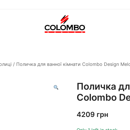
Офіційний інтернет-
Colombodesign
магазин Colombo Design
Україна
в Україні
олиці
/ Поличка для ванної кімнати Colombo Design Mel
Поличка дл
Colombo De
4209
грн