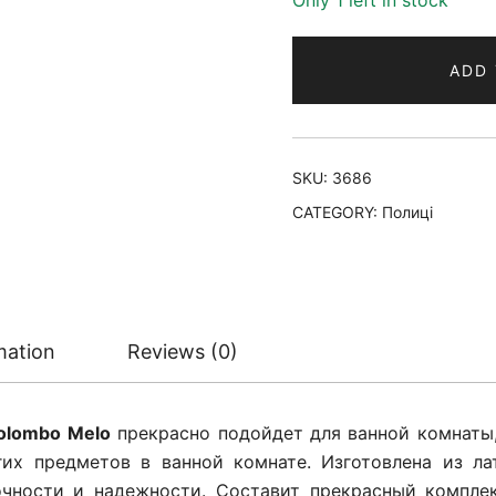
Only 1 left in stock
ADD 
SKU:
3686
CATEGORY:
Полиці
mation
Reviews (0)
olombo Melo
прекрасно подойдет для ванной комнаты,
гих предметов в ванной комнате. Изготовлена из ла
чности и надежности. Составит прекрасный компле