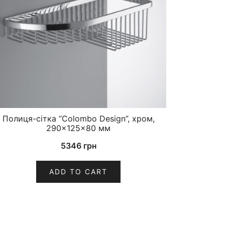
Полиця-сітка “Colombo Design”, хром,
290×125×80 мм
5346
грн
ADD TO CART