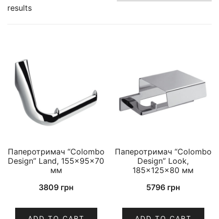
results
Паперотримач “Colombo
Паперотримач “Colombo
Design” Land, 155×95×70
Design” Look,
мм
185×125×80 мм
3809
грн
5796
грн
ADD TO CART
ADD TO CART