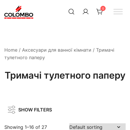
0
Офіційний інтернет-
Colombodesign
Україна
магазин Colombo Design
в Україні
Home
/
Аксесуари для ванної кімнати
/ Тримачі
тулетного паперу
Тримачі тулетного паперу
SHOW FILTERS
Showing 1–16 of 27