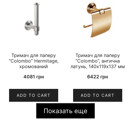
Тримач для паперу
Тримач для паперу
“Colombo” Hermitage,
“Colombo”, антична
хромований
латунь, 140х119х137 мм
4081
грн
6422
грн
ADD TO CART
ADD TO CART
Показать еще