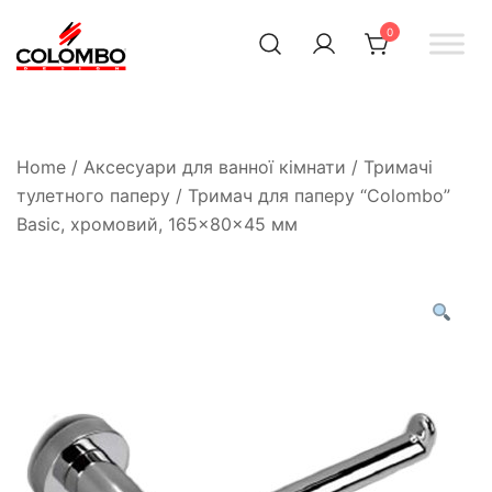
0
Офіційний інтернет-
Colombodesign
Україна
магазин Colombo Design
в Україні
Home
/
Аксесуари для ванної кімнати
/
Тримачі
тулетного паперу
/ Тримач для паперу “Colombo”
Basic, хромовий, 165×80×45 мм