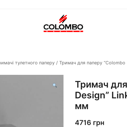
Офіційний інтернет-
Colombodesign
магазин Colombo Design
Україна
в Україні
римачі тулетного паперу
/ Тримач для паперу “Colombo D
Тримач для
Design” Lin
мм
4716
грн