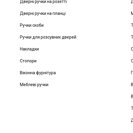
Дверні ручки на розетті
Д
Дверні ручки на планці
Ручки скоби
Т
Ручки для розсувних дверей
Т
Накладки
С
Стопори
С
Віконна фурнітура
Меблеві ручки
В
В
Т
Д