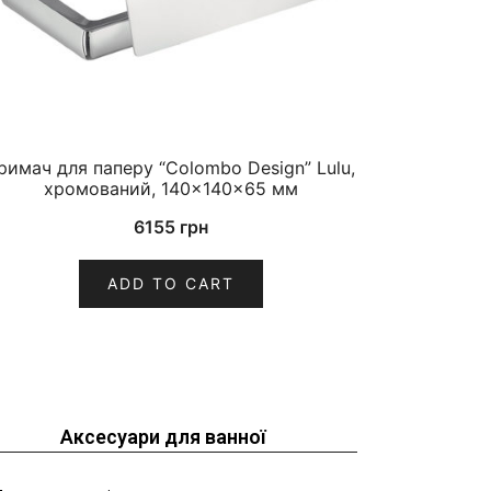
римач для паперу “Colombo Design” Lulu,
хромований, 140×140×65 мм
6155
грн
ADD TO CART
Аксесуари для ванної