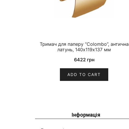
Тримач для паперу “Colombo”, антична
латунь, 140х119х137 мм
6422
грн
ADD TO CART
Інформація