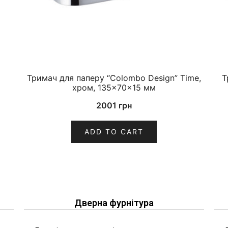
Тримач для паперу “Colombo Design” Time,
Т
хром, 135×70×15 мм
2001
грн
ADD TO CART
Дверна фурнітура