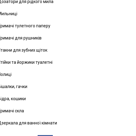
озатори для рідкого мила
Мильниці
римачі тулетного паперу
римачі для рушників
такни для зубних щіток
тійки та йоржики туалетні
Полиці
ішалки, гачки
ідра, кошики
римачі скла
зеркала для ванної кімнати