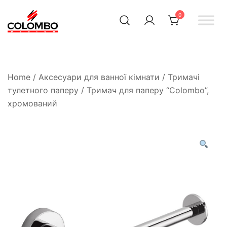
0
Офіційний інтернет-
Colombodesign
Україна
магазин Colombo Design
в Україні
Home
/
Аксесуари для ванної кімнати
/
Тримачі
тулетного паперу
/ Тримач для паперу “Colombo”,
хромований