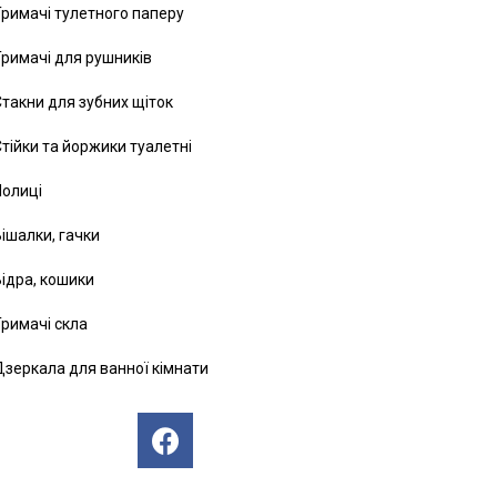
римачі тулетного паперу
римачі для рушників
такни для зубних щіток
тійки та йоржики туалетні
Полиці
ішалки, гачки
ідра, кошики
римачі скла
зеркала для ванної кімнати