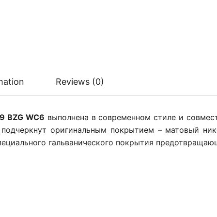
mation
Reviews (0)
49 BZG WC6
выполнена в современном стиле и совмест
йн подчеркнут оригинальным покрытием – матовый ник
пециального гальванического покрытия предотвращающ