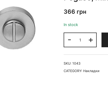
366
грн
In stock
-
+
SKU:
1043
CATEGORY:
Накладки