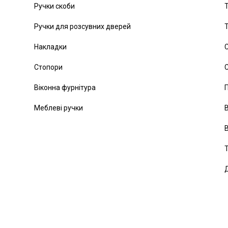
Ручки скоби
Т
Ручки для розсувних дверей
Т
Накладки
С
Стопори
С
Віконна фурнітура
Меблеві ручки
В
В
Т
Д