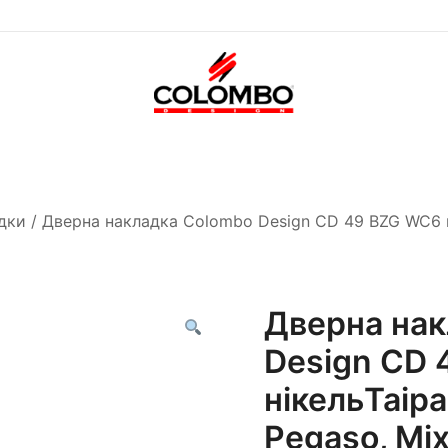
Офіційний інтернет-
Colombodesign
магазин Colombo Design
Україна
в Україні
дки
/ Дверна накладка Colombo Design CD 49 BZG WC6 ма
Дверна нак
Design CD 
нікельTaipan
Pegaso, Mix