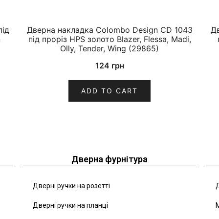
під
Дверна накладка Colombo Design CD 1043
Д
n
під проріз HPS золото Blazer, Flessa, Madi,
Olly, Tender, Wing (29865)
124
грн
ADD TO CART
Дверна фурнітура
Дверні ручки на розетті
Д
Дверні ручки на планці