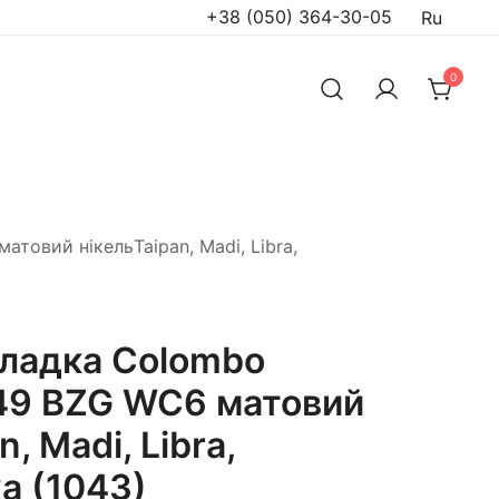
+38 (050) 364-30-05
Ru
0
товий нікельTaipan, Madi, Libra,
ладка Colombo
49 BZG WC6 матовий
, Madi, Libra,
a (1043)