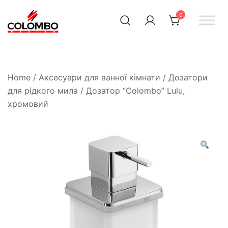
0
Офіційний інтернет-
Colombodesign
Україна
магазин Colombo Design
в Україні
Home
/
Аксесуари для ванної кімнати
/
Дозатори
для рідкого мила
/ Дозатор “Colombo” Lulu,
хромовий