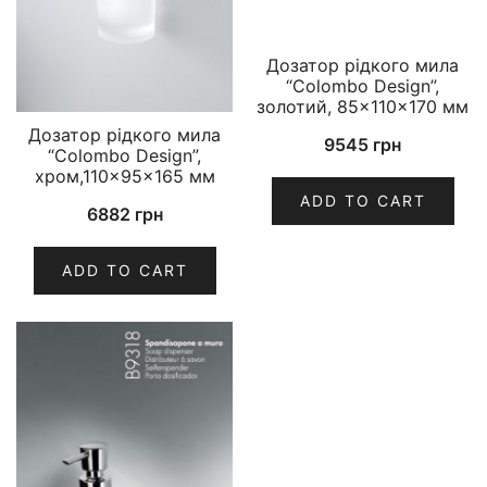
Дозатор рідкого мила
“Colombo Design”,
золотий, 85×110×170 мм
Дозатор рідкого мила
9545
грн
“Colombo Design”,
хром,110×95×165 мм
ADD TO CART
6882
грн
ADD TO CART