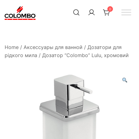
0
Офіційний інтернет-
Colombodesign
Україна
магазин Colombo Design
в Україні
Home
/
Аксессуары для ванной
/
Дозатори для
рідкого мила
/ Дозатор “Colombo” Lulu, хромовий