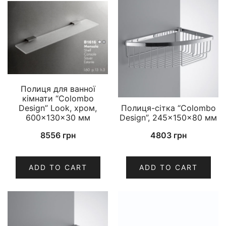
Полиця для ванної
кімнати “Colombo
Design” Look, хром,
Полиця-сітка “Colombo
600×130×30 мм
Design”, 245×150×80 мм
8556
грн
4803
грн
ADD TO CART
ADD TO CART