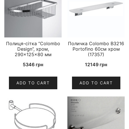
Полиця-сітка “Colombo
Поличка Colombo B3216
Design”, хром,
Portofino 60см хром
290×125×80 мм
(17357)
5346
грн
12149
грн
ADD TO CART
ADD TO CART