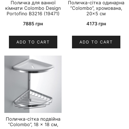
Поличка для ванної
Поличка-сітка одинарна
кімнати Colombo Design
“Colombo”, хромована,
Portofino B3216 (19471)
20×5 см
7885
грн
4173
грн
ADD TO CART
ADD TO CART
Поличка-сітка подвійна
“Colombo”, 18 x 18 см,