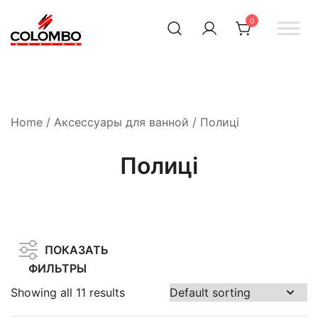
0
Офіційний інтернет-
Colombodesign
Україна
магазин Colombo Design
в Україні
Home
/
Аксессуары для ванной
/ Полиці
Полиці
ПОКАЗАТЬ
ФИЛЬТРЫ
Showing all 11 results