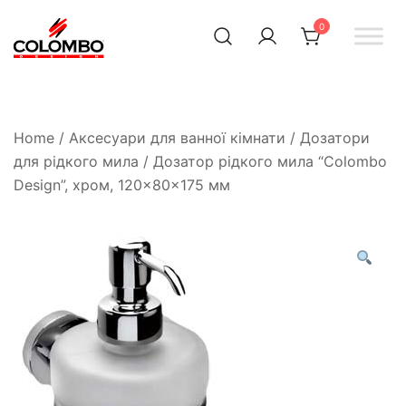
0
Офіційний інтернет-
Colombodesign
Україна
магазин Colombo Design
в Україні
Home
/
Аксесуари для ванної кімнати
/
Дозатори
для рідкого мила
/ Дозатор рідкого мила “Colombo
Design”, хром, 120×80×175 мм