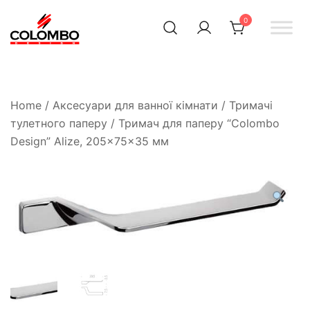
0
Офіційний інтернет-
Colombodesign
Україна
магазин Colombo Design
в Україні
Home
/
Аксесуари для ванної кімнати
/
Тримачі
тулетного паперу
/ Тримач для паперу “Colombo
Design” Alize, 205×75×35 мм