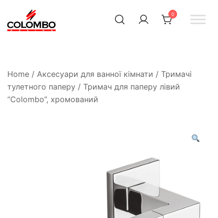
0
Офіційний інтернет-
Colombodesign
Україна
магазин Colombo Design
в Україні
Home
/
Аксесуари для ванної кімнати
/
Тримачі
тулетного паперу
/ Тримач для паперу лівий
“Colombo”, хромований