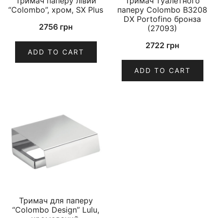
Тримач паперу лівий
Тримач туалетного
“Colombo”, хром, SX Plus
паперу Colombo B3208
DX Portofino бронза
2756
грн
(27093)
2722
грн
ADD TO CART
ADD TO CART
Тримач для паперу
“Colombo Design” Lulu,