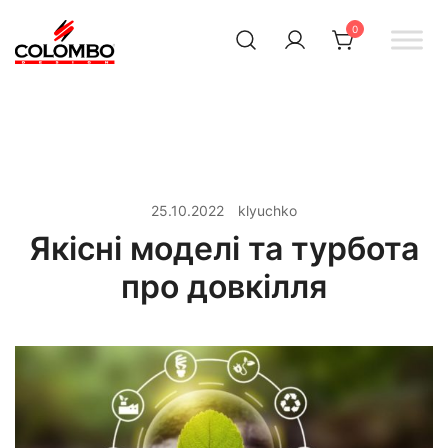
0
Офіційний інтернет-
Colombodesign
Україна
магазин Colombo Design
в Україні
25.10.2022
klyuchko
Якісні моделі та турбота
про довкілля