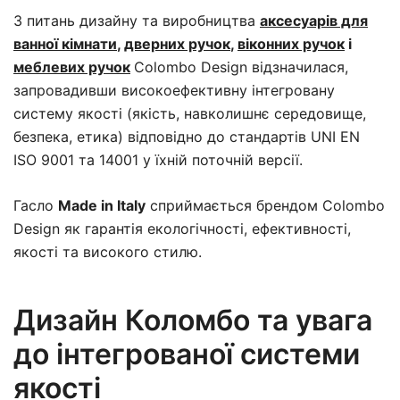
З питань дизайну та виробництва
аксесуарів для
ванної кімнати
,
дверних ручок
,
віконних ручок
і
меблевих ручок
Colombo Design відзначилася,
запровадивши високоефективну інтегровану
систему якості (якість, навколишнє середовище,
безпека, етика) відповідно до стандартів UNI EN
ISO 9001 та 14001 у їхній поточній версії.
Гасло
Made in Italy
сприймається брендом Colombo
Design як гарантія екологічності, ефективності,
якості та високого стилю.
Дизайн Коломбо та увага
до інтегрованої системи
якості