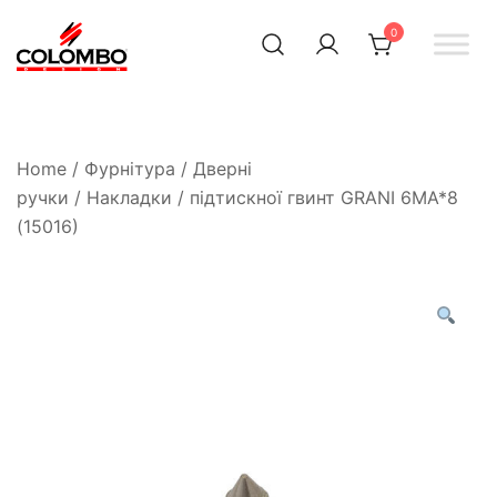
0
Офіційний інтернет-
Colombodesign
Україна
магазин Colombo Design
в Україні
Home
/
Фурнітура
/
Дверні
ручки
/
Накладки
/ підтискної гвинт GRANI 6MA*8
(15016)