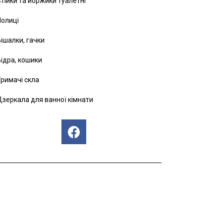
тійки та йоржики туалетні
Полиці
ішалки, гачки
ідра, кошики
римачі скла
зеркала для ванної кімнати