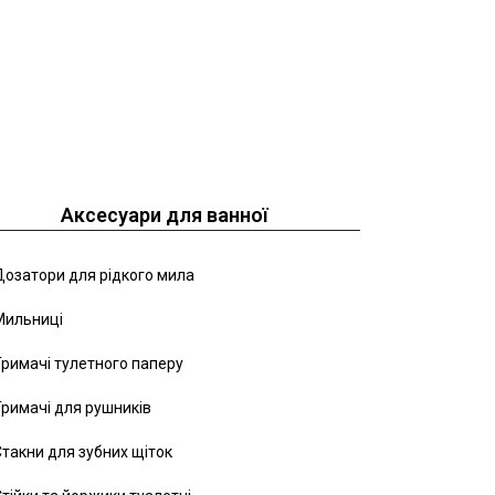
Аксесуари для ванної
озатори для рідкого мила
Мильниці
римачі тулетного паперу
римачі для рушників
такни для зубних щіток