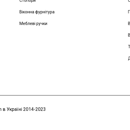
Стопори
С
Віконна фурнітура
Меблеві ручки
В
В
Т
Д
 в Україні 2014-2023