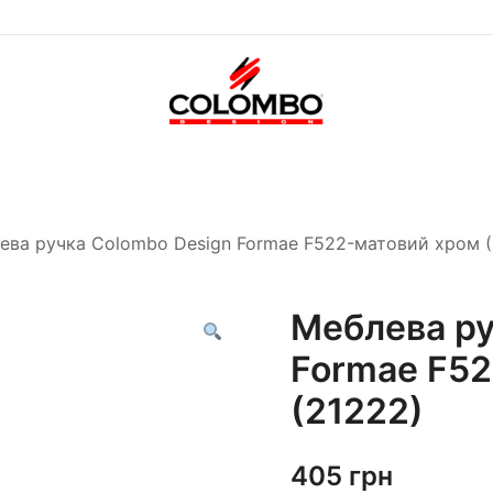
Офіційний інтернет-
Colombodesign
магазин Colombo Design
Україна
в Україні
ева ручка Colombo Design Formae F522-матовий хром (
Меблева ру
Formae F52
(21222)
405
грн