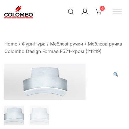
0
Офіційний інтернет-
Colombodesign
Україна
магазин Colombo Design
в Україні
Home
/
Фурнітура
/
Меблеві ручки
/ Меблева ручка
Colombo Design Formae F521-хром (21219)