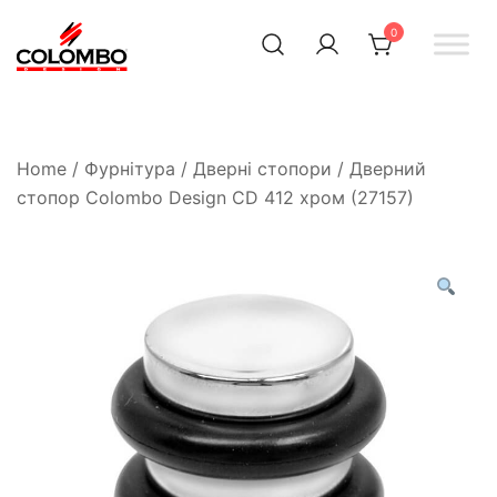
0
Офіційний інтернет-
Colombodesign
Україна
магазин Colombo Design
в Україні
Home
/
Фурнітура
/
Дверні стопори
/ Дверний
стопор Colombo Design CD 412 хром (27157)