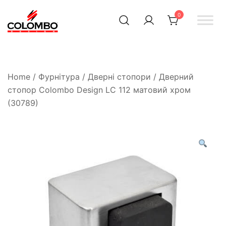
0
Офіційний інтернет-
Colombodesign
Україна
магазин Colombo Design
в Україні
Home
/
Фурнітура
/
Дверні стопори
/ Дверний
стопор Colombo Design LC 112 матовий хром
(30789)