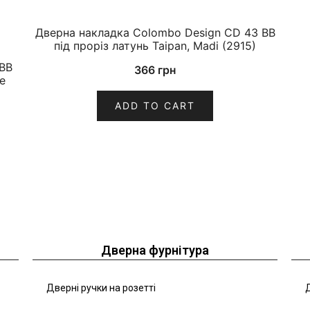
Дверна накладка Colombo Design CD 43 BB
під проріз латунь Taipan, Madi (2915)
BB
366
грн
e
ADD TO CART
Дверна фурнітура
Дверні ручки на розетті
Д