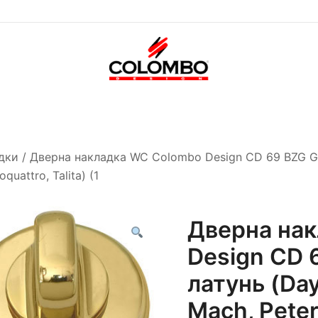
Офіційний інтернет-
Colombodesign
магазин Colombo Design
Україна
в Україні
дки
/ Дверна накладка WC Colombo Design CD 69 BZG G по
quattro, Talita) (1
Дверна на
Design CD 
латунь (Dayt
Mach, Peter