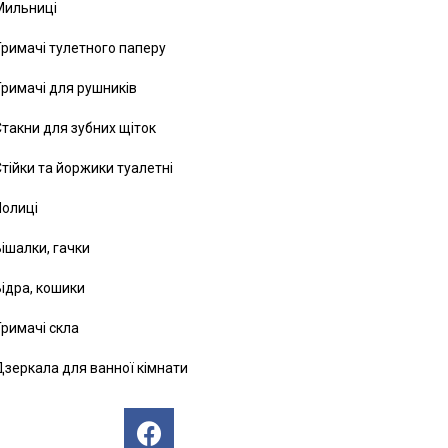
Мильниці
римачі тулетного паперу
римачі для рушників
такни для зубних щіток
тійки та йоржики туалетні
Полиці
ішалки, гачки
ідра, кошики
римачі скла
зеркала для ванної кімнати