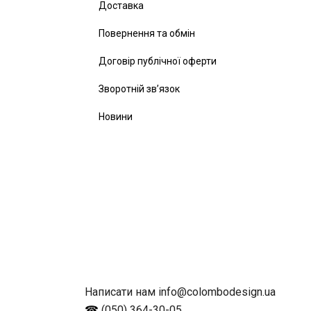
Доставка
Повернення та обмін
Договір публічної оферти
Зворотній зв’язок
Новини
Написати нам info@colombodesign.ua
☎
(050) 364-30-05