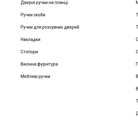
Дверні ручки на планці
Ручки скоби
Т
Ручки для розсувних дверей
Т
Накладки
С
Стопори
С
Віконна фурнітура
Меблеві ручки
В
В
Т
Д