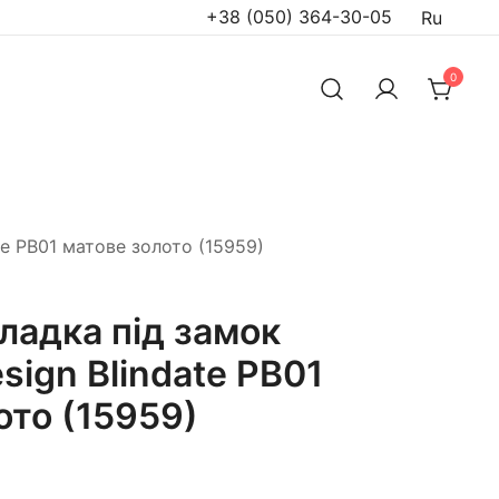
+38 (050) 364-30-05
Ru
0
te PB01 матове золото (15959)
ладка під замок
sign Blindate PB01
ото (15959)