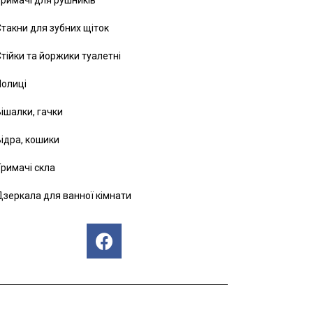
римачі для рушників
такни для зубних щіток
тійки та йоржики туалетні
Полиці
ішалки, гачки
ідра, кошики
римачі скла
зеркала для ванної кімнати