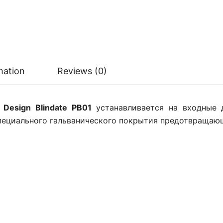
mation
Reviews (0)
 Design Blindate PB01
устанавливается на входные
пециального гальванического покрытия предотвращающ