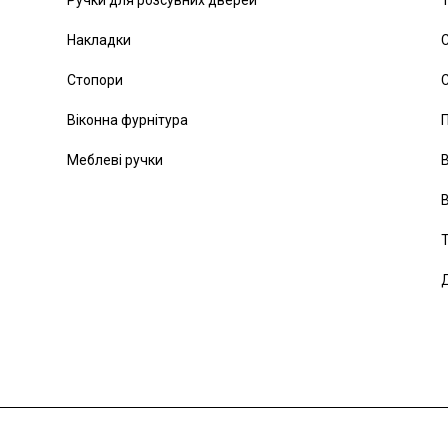
Ручки для розсувних дверей
Т
Накладки
С
Стопори
С
Віконна фурнітура
Меблеві ручки
В
В
Т
Д