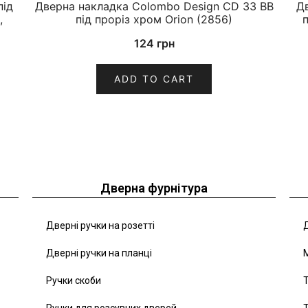
під
Дверна накладка Colombo Design CD 33 BB
Д
,
під проріз хром Orion (2856)
124
грн
ADD TO CART
Дверна фурнітура
Дверні ручки на розетті
Д
Дверні ручки на планці
Ручки скоби
Т