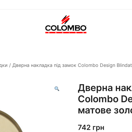
Офіційний інтернет-
Colombodesign
магазин Colombo Design
Україна
в Україні
дки
/ Дверна накладка під замок Colombo Design Blinda
Дверна нак
Colombo De
матове зол
742
грн