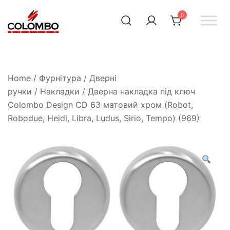
0
Офіційний інтернет-
Colombodesign
Україна
магазин Colombo Design
в Україні
Home
/
Фурнітура
/
Дверні
ручки
/
Накладки
/ Дверна накладка під ключ
Colombo Design CD 63 матовий хром (Robot,
Robodue, Heidi, Libra, Ludus, Sirio, Tempo) (969)