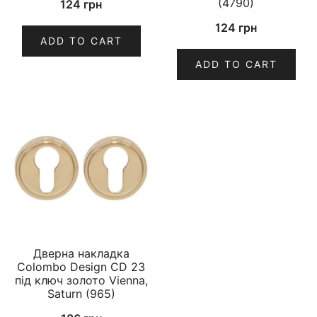
(4790)
124
грн
124
грн
ADD TO CART
ADD TO CART
Дверна накладка
Colombo Design CD 23
під ключ золото Vienna,
Saturn (965)