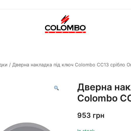
Офіційний інтернет-
Colombodesign
магазин Colombo Design
Україна
в Україні
дки
/ Дверна накладка під ключ Colombo CC13 срібло O
Дверна нак
Colombo CC
953
грн