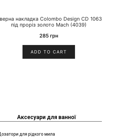
верна накладка Colombo Design CD 1063
під проріз золото Mach (4039)
285
грн
ADD TO CART
Аксесуари для ванної
озатори для рідкого мила