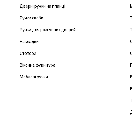
Дверні ручки на планці
Ручки скоби
Т
Ручки для розсувних дверей
Т
Накладки
С
Стопори
С
Віконна фурнітура
Меблеві ручки
В
В
Т
Д