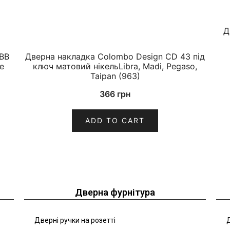
Д
BB
Дверна накладка Colombo Design CD 43 під
e
ключ матовий нікельLibra, Madi, Pegaso,
Taipan (963)
366
грн
ADD TO CART
Дверна фурнітура
Дверні ручки на розетті
Д