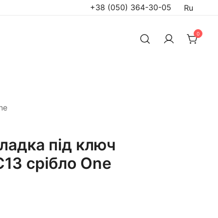
+38 (050) 364-30-05
Ru
0
ne
ладка під ключ
13 срібло One