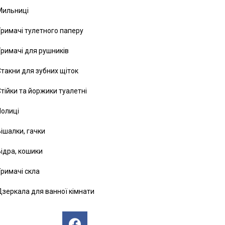
Мильниці
римачі тулетного паперу
римачі для рушників
такни для зубних щіток
тійки та йоржики туалетні
Полиці
ішалки, гачки
ідра, кошики
римачі скла
зеркала для ванної кімнати