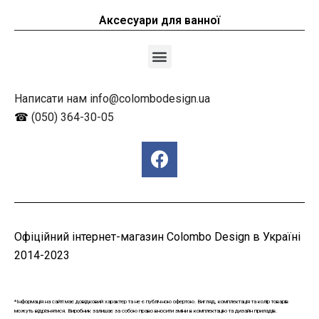
Аксесуари для ванної
Написати нам info@colombodesign.ua
☎
(050) 364-30-05
Офіційний інтернет-магазин Colombo Design в Україні
2014-2023
*Інформація на сайті має довідковий характер та не є публічною офертою. Вигляд, комплектація та колір товарів
можуть відрізнятися. Виробник залишає за собою право вносити зміни в комплектацію та дизайн приладів.