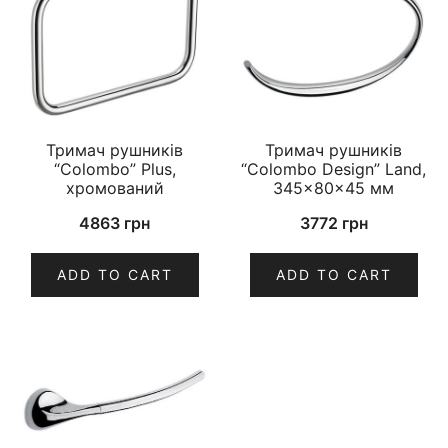
Тримач рушників
Тримач рушників
“Colombo” Plus,
“Colombo Design” Land,
хромований
345×80×45 мм
4863
грн
3772
грн
ADD TO CART
ADD TO CART