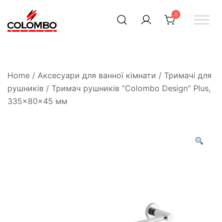
0
Офіційний інтернет-
Colombodesign
Україна
магазин Colombo Design
в Україні
Home
/
Аксесуари для ванної кімнати
/
Тримачі для
рушників
/ Тримач рушників “Colombo Design” Plus,
335×80×45 мм