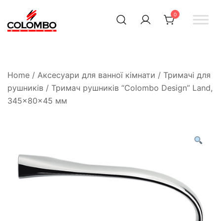
0
Офіційний інтернет-
Colombodesign
Україна
магазин Colombo Design
в Україні
Home
/
Аксесуари для ванної кімнати
/
Тримачі для
рушників
/ Тримач рушників “Colombo Design” Land,
345×80×45 мм