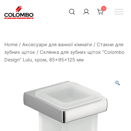
0
Офіційний інтернет-
Colombodesign
Україна
магазин Colombo Design
в Україні
Home
/
Аксесуари для ванної кімнати
/
Стакни для
зубних щіток
/ Склянка для зубних щіток “Colombo
Design” Lulu, хром, 85×95×125 мм