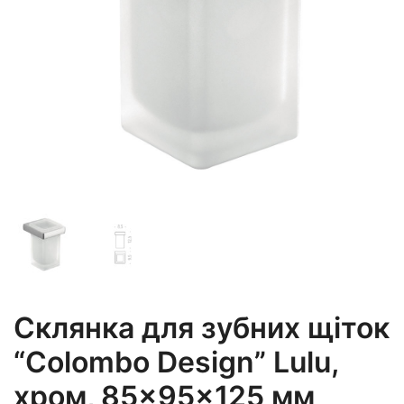
Склянка для зубних щіток
“Colombo Design” Lulu,
хром, 85×95×125 мм