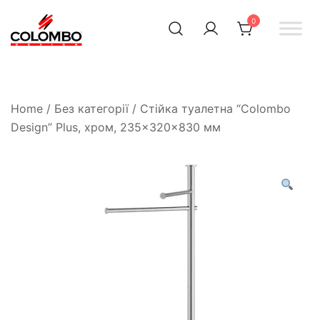
0
Офіційний інтернет-
Colombodesign
Україна
магазин Colombo Design
в Україні
Home
/
Без категорії
/ Стійка туалетна “Colombo
Design” Plus, хром, 235×320×830 мм