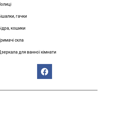
Полиці
ішалки, гачки
ідра, кошики
римачі скла
зеркала для ванної кімнати