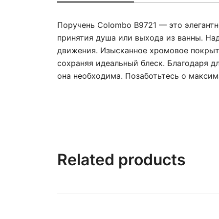
Поручень Colombo B9721 — это элегантн
принятия душа или выхода из ванны. На
движения. Изысканное хромовое покрыти
сохраняя идеальный блеск. Благодаря дл
она необходима. Позаботьтесь о максим
Related products