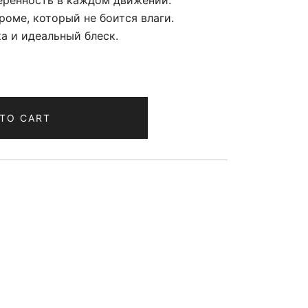
еренность в каждом движении.
роме, который не боится влаги.
а и идеальный блеск.
TO CART