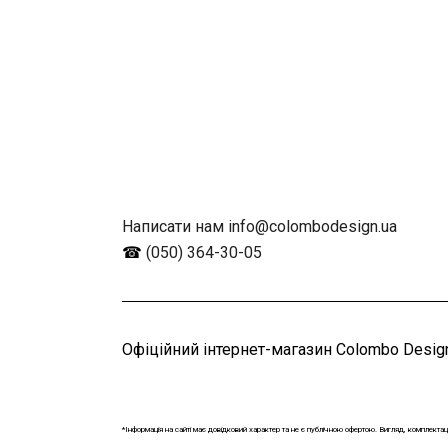
Написати нам info@colombodesign.ua
☎
(050) 364-30-05
Офіційний інтернет-магазин Colombo Design
*Інформація на сайті має довідковий характер та не є публічною офертою. Вигляд, комплектац