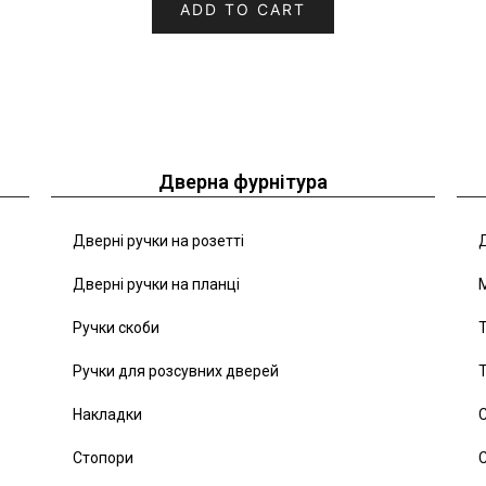
ADD TO CART
Дверна фурнітура
Дверні ручки на розетті
Д
Дверні ручки на планці
Ручки скоби
Т
Ручки для розсувних дверей
Т
Накладки
С
Стопори
С