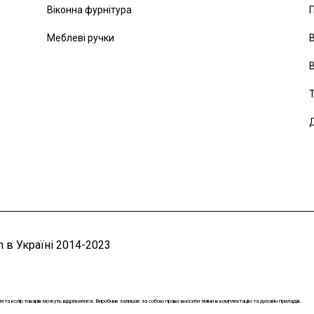
Віконна фурнітура
Меблеві ручки
В
В
Т
Д
 в Україні 2014-2023
ія та колір товарів можуть відрізнятися. Виробник залишає за собою право вносити зміни в комплектацію та дизайн приладів.