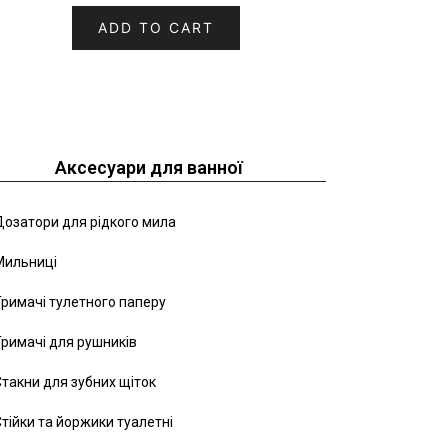
ADD TO CART
Аксесуари для ванної
озатори для рідкого мила
Мильниці
римачі тулетного паперу
римачі для рушників
такни для зубних щіток
тійки та йоржики туалетні