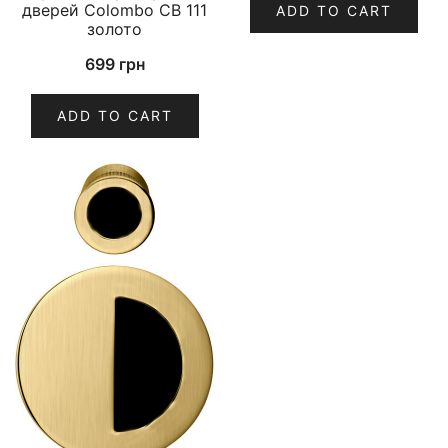
дверей Colombo CB 111
ADD TO CART
золото
699
грн
ADD TO CART