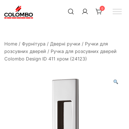
0
Офіційний інтернет-
Colombodesign
Україна
магазин Colombo Design
в Україні
Home
/
Фурнітура
/
Дверні ручки
/
Ручки для
розсувних дверей
/ Ручка для розсувних дверей
Colombo Design ID 411 хром (24123)