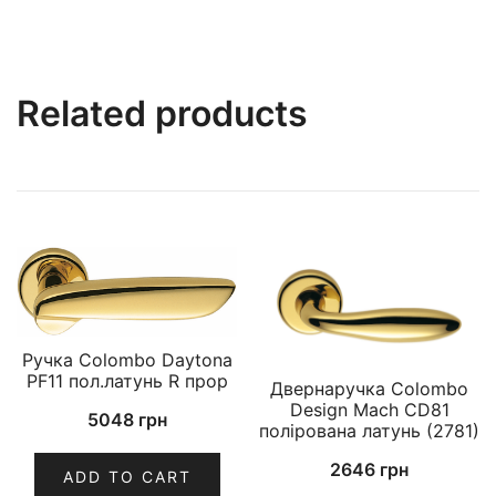
Related products
Ручка Colombo Daytona
PF11 пол.латунь R прор
Двернаручка Colombo
Design Mach CD81
5048
грн
полірована латунь (2781)
2646
грн
ADD TO CART