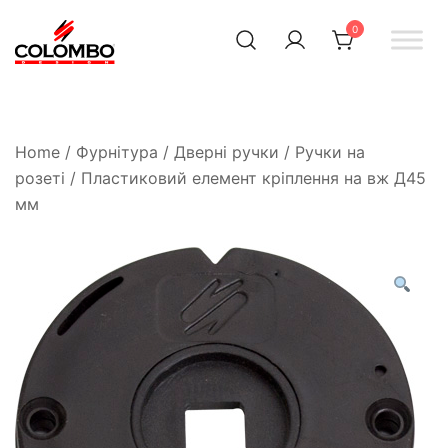
0
Офіційний інтернет-
Colombodesign
Україна
магазин Colombo Design
в Україні
Home
/
Фурнітура
/
Дверні ручки
/
Ручки на
розеті
/ Пластиковий елемент кріплення на вж Д45
мм