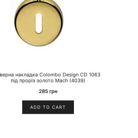
верна накладка Colombo Design CD 1063
під проріз золото Mach (4039)
285
грн
ADD TO CART