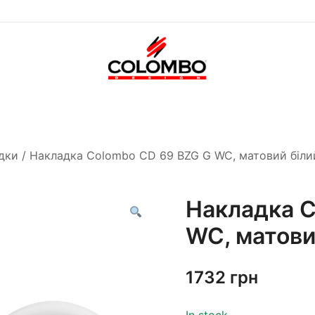
Офіційний інтернет-
Colombodesign
магазин Colombo Design
Україна
в Україні
дки
/ Накладка Colombo CD 69 BZG G WC, матовий біли
Накладка C
WC, матови
1732
грн