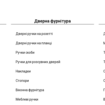
Дверна фурнітура
Дверні ручки на розетті
Д
Дверні ручки на планці
Ручки скоби
Т
Ручки для розсувних дверей
Т
Накладки
С
Стопори
С
Віконна фурнітура
Меблеві ручки
В