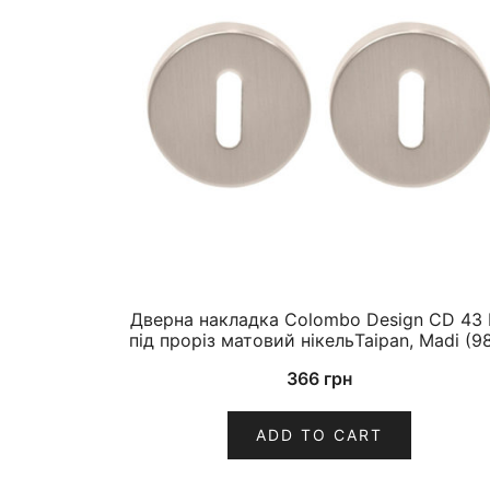
Дверна накладка Colombo Design CD 43 
під проріз матовий нікельTaipan, Madi (9
366
грн
ADD TO CART