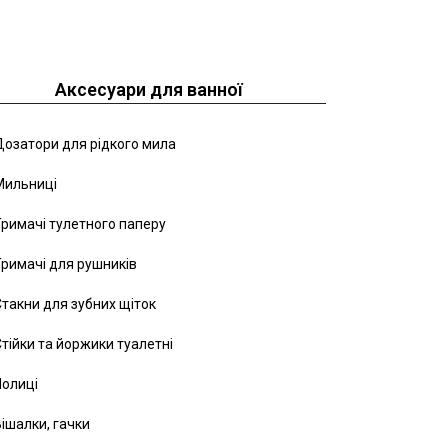
Аксесуари для ванної
озатори для рідкого мила
Мильниці
римачі тулетного паперу
римачі для рушників
такни для зубних щіток
тійки та йоржики туалетні
Полиці
ішалки, гачки