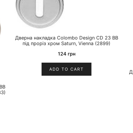
Дверна накладка Colombo Design CD 23 BB
під проріз хром Saturn, Vienna (2899)
124
грн
ADD TO CART
Д
BB
83)