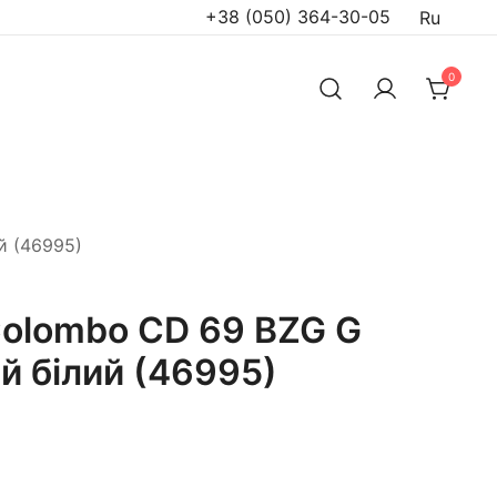
+38 (050) 364-30-05
Ru
0
й (46995)
olombo CD 69 BZG G
й білий (46995)