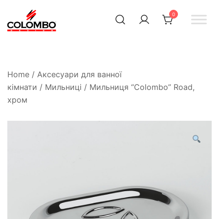
0
Офіційний інтернет-
Colombodesign
Україна
магазин Colombo Design
в Україні
Home
/
Аксесуари для ванної
кімнати
/
Мильниці
/ Мильниця “Colombo” Road,
хром