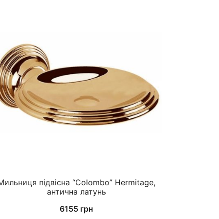
Мильниця підвісна “Colombo” Hermitage,
антична латунь
6155
грн