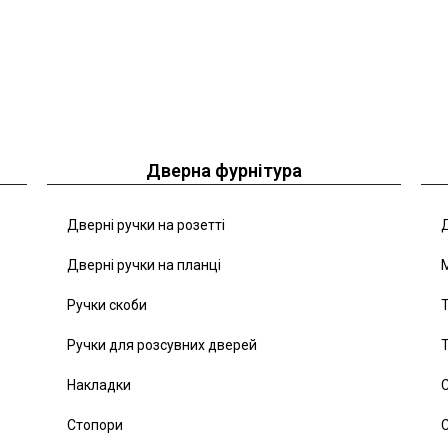
Дверна фурнітура
Дверні ручки на розетті
Д
Дверні ручки на планці
Ручки скоби
Т
Ручки для розсувних дверей
Т
Накладки
С
Стопори
С