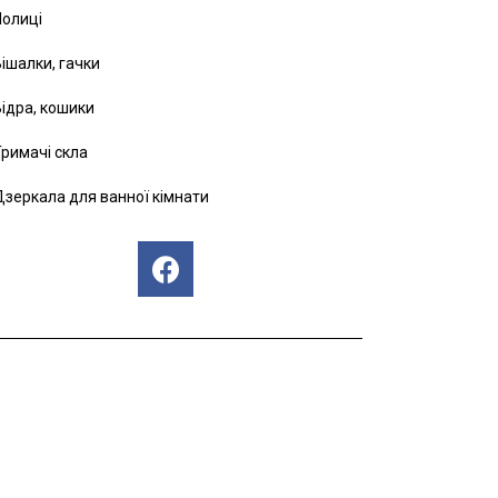
Полиці
ішалки, гачки
ідра, кошики
римачі скла
зеркала для ванної кімнати