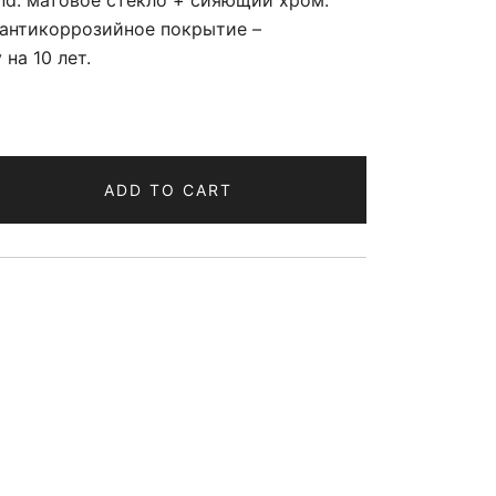
d: матовое стекло + сияющий хром.
 антикоррозийное покрытие –
на 10 лет.
ADD TO CART