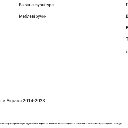
Віконна фурнітура
Меблеві ручки
В
В
Т
Д
 в Україні 2014-2023
ія та колір товарів можуть відрізнятися. Виробник залишає за собою право вносити зміни в комплектацію та дизайн приладів.