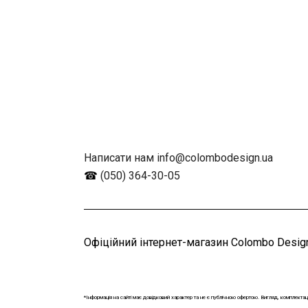
Написати нам info@colombodesign.ua
☎
(050) 364-30-05
Офіційний інтернет-магазин Colombo Design
*Інформація на сайті має довідковий характер та не є публічною офертою. Вигляд, комплектац