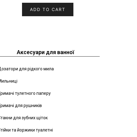
ADD TO CART
Аксесуари для ванної
озатори для рідкого мила
Мильниці
римачі тулетного паперу
римачі для рушників
такни для зубних щіток
тійки та йоржики туалетні