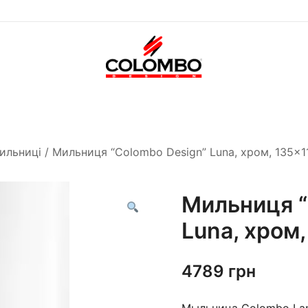
Офіційний інтернет-
Colombodesign
магазин Colombo Design
Україна
в Україні
ильниці
/ Мильниця “Colombo Design” Luna, хром, 135×
Мильниця “
Luna, хром
4789
грн