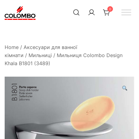
0
Офіційний інтернет-
Colombodesign
Україна
магазин Colombo Design
в Україні
Home
/
Аксесуари для ванної
кімнати
/
Мильниці
/ Мильниця Colombo Design
Khala B1801 (3489)