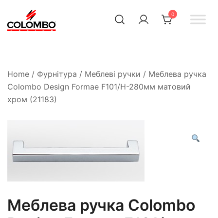
0
Офіційний інтернет-
Colombodesign
Україна
магазин Colombo Design
в Україні
Home
/
Фурнітура
/
Меблеві ручки
/ Меблева ручка
Colombo Design Formae F101/Н-280мм матовий
хром (21183)
Меблева ручка Colombo