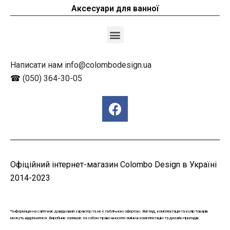
Аксесуари для ванної
Написати нам info@colombodesign.ua
☎
(050) 364-30-05
Офіційний інтернет-магазин Colombo Design в Україні
2014-2023
*Інформація на сайті має довідковий характер та не є публічною офертою. Вигляд, комплектація та колір товарів
можуть відрізнятися. Виробник залишає за собою право вносити зміни в комплектацію та дизайн приладів.