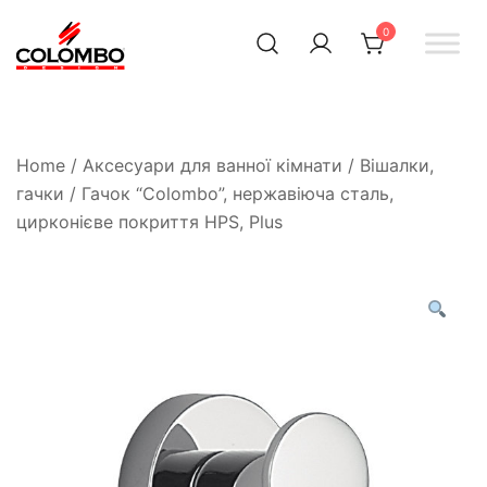
0
Офіційний інтернет-
Colombodesign
Україна
магазин Colombo Design
в Україні
Home
/
Аксесуари для ванної кімнати
/
Вішалки,
гачки
/ Гачок “Colombo”, нержавіюча сталь,
цирконієве покриття HPS, Plus