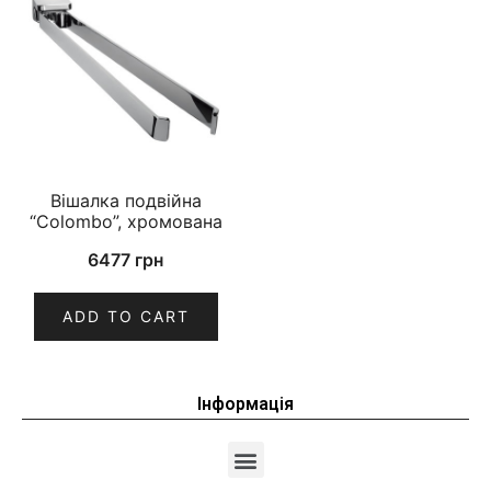
Вішалка подвійна
“Colombo”, хромована
6477
грн
ADD TO CART
Інформація