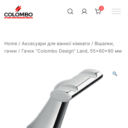
0
Офіційний інтернет-
Colombodesign
Україна
магазин Colombo Design
в Україні
Home
/
Аксесуари для ванної кімнати
/
Вішалки,
гачки
/ Гачок “Colombo Design” Land, 55×60×90 мм