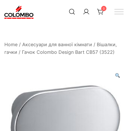
0
Офіційний інтернет-
Colombodesign
Україна
магазин Colombo Design
в Україні
Home
/
Аксесуари для ванної кімнати
/
Вішалки,
гачки
/ Гачок Colombo Design Bart CB57 (3522)