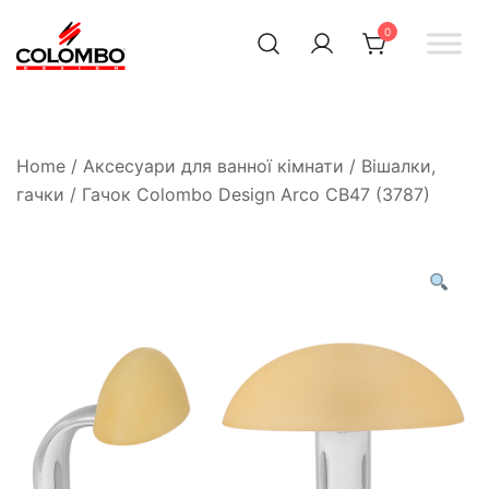
0
Офіційний інтернет-
Colombodesign
Україна
магазин Colombo Design
в Україні
Home
/
Аксесуари для ванної кімнати
/
Вішалки,
гачки
/ Гачок Colombo Design Arco CB47 (3787)