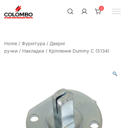
0
Офіційний інтернет-
Colombodesign
Україна
магазин Colombo Design
в Україні
Home
/
Фурнітура
/
Дверні
ручки
/
Накладки
/ Кріплення Dummy C (5134)