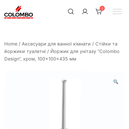
0
Офіційний інтернет-
Colombodesign
Україна
магазин Colombo Design
в Україні
Home
/
Аксесуари для ванної кімнати
/
Стійки та
йоржики туалетні
/ Йоржик для унітазу “Colombo
Design”, хром, 100×100×435 мм