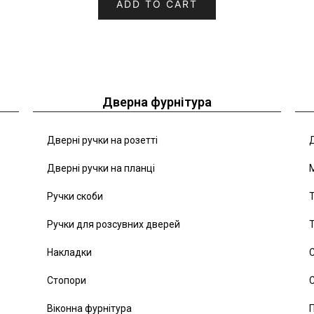
ADD TO CART
Дверна фурнітура
Дверні ручки на розетті
Д
Дверні ручки на планці
Ручки скоби
Т
Ручки для розсувних дверей
Т
Накладки
С
Стопори
С
Віконна фурнітура