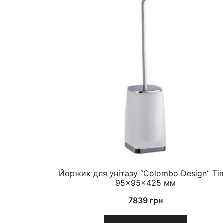
Йоржик для унітазу “Colombo Design” Ti
95×95×425 мм
7839
грн