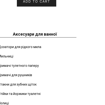
ADD TO CART
Аксесуари для ванної
озатори для рідкого мила
Мильниці
римачі тулетного паперу
римачі для рушників
такни для зубних щіток
тійки та йоржики туалетні
Полиці