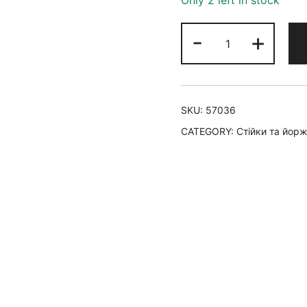
Only 2 left in stock
-
+
SKU:
57036
CATEGORY:
Стійки та йорж