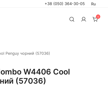
+38 (050) 364-30-05
Ru
0
l Penguy чорний (57036)
lombo W4406 Cool
ний (57036)