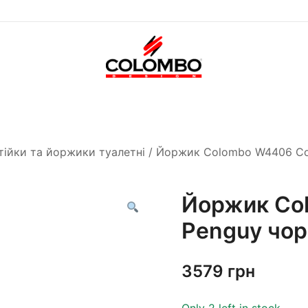
Офіційний інтернет-
Colombodesign
магазин Colombo Design
Україна
в Україні
тійки та йоржики туалетні
/ Йоржик Colombo W4406 Coo
Йоржик Co
Penguy чор
3579
грн