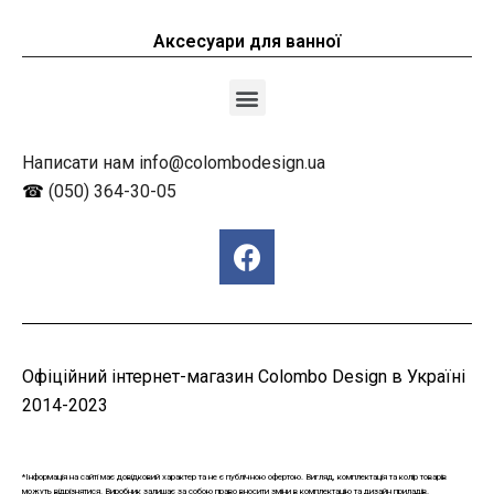
Аксесуари для ванної
Написати нам info@colombodesign.ua
☎
(050) 364-30-05
Офіційний інтернет-магазин Colombo Design в Україні
2014-2023
*Інформація на сайті має довідковий характер та не є публічною офертою. Вигляд, комплектація та колір товарів
можуть відрізнятися. Виробник залишає за собою право вносити зміни в комплектацію та дизайн приладів.