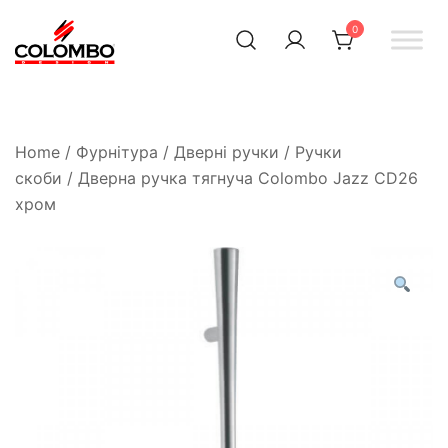
0
Офіційний інтернет-
Colombodesign
Україна
магазин Colombo Design
в Україні
Home
/
Фурнітура
/
Дверні ручки
/
Ручки
скоби
/ Дверна ручка тягнуча Colombo Jazz CD26
хром